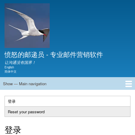
Skip
to
main
content
愤怒的邮递员 - 专业邮件营销软件
让沟通没有国界！
English
Language switcher
简体中文
Show — Main navigation
Main
navigation
主页
下载
视频
文档
展示
产品介绍
常见问题
博客
联系
关于
登录
（活
Primary
动
Reset your password
tabs
标
签）
登录