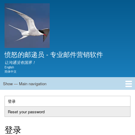
Skip
to
main
content
愤怒的邮递员 - 专业邮件营销软件
让沟通没有国界！
English
Language switcher
简体中文
Show — Main navigation
Main
navigation
主页
下载
视频
文档
展示
产品介绍
常见问题
博客
联系
关于
登录
（活
Primary
动
Reset your password
tabs
标
签）
登录